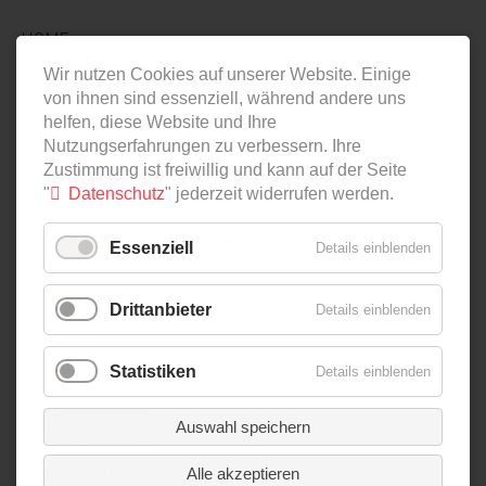
NAVIGATION
HOME
ÜBERSPRINGEN
DIGITALISIERUNG & INNOVATION
Wir nutzen Cookies auf unserer Website. Einige
von ihnen sind essenziell, während andere uns
FOOD SYSTEMS
helfen, diese Website und Ihre
GENDER
Nutzungserfahrungen zu verbessern. Ihre
HANDEL UND LIEFERKETTEN
Zustimmung ist freiwillig und kann auf der Seite
"
Datenschutz
" jederzeit widerrufen werden.
KLIMA
MENSCHEN & PERSPEKTIVEN
Essenziell
Details einblenden
POLITICS
ALLE BEITRÄGE
Drittanbieter
Details einblenden
NAVIGATION
PODCAST
Statistiken
Details einblenden
ÜBERSPRINGEN
IN ZAHLEN
AGRI-FOOD-MAP
Auswahl speichern
INNOVATION LAB
Alle akzeptieren
SPECIAL EDITIONS