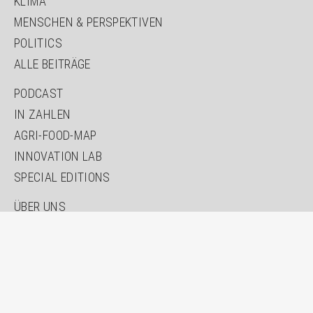
KLIMA
MENSCHEN & PERSPEKTIVEN
POLITICS
ALLE BEITRÄGE
NAVIGATION
PODCAST
ÜBERSPRINGEN
IN ZAHLEN
AGRI-FOOD-MAP
INNOVATION LAB
SPECIAL EDITIONS
NAVIGATION
ÜBER UNS
ÜBERSPRINGEN
AUTOR*INNEN
NEWSLETTER
SUCHE
KONTAKT
IMPRESSUM