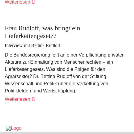
Der
Weiterlesen
Kommunikator
Frau Rudloff, was bringt ein
Lieferkettengesetz?
Interview mit Bettina Rudloff
Die Bundesregierung feilt an einer Verpflichtung privater
Akteure zur Einhaltung von Menschenrechten – ein
Lieferkettengesetz. Was sind die Folgen für den
Agrarsektor? Dr. Bettina Rudloff von der Stiftung
Wissenschaft und Politik über die Verkettung von
Politikfeldern und Wertschöpfung.
Frau
Weiterlesen
Rudloff,
was
bringt
ein
Lieferkettengesetz?