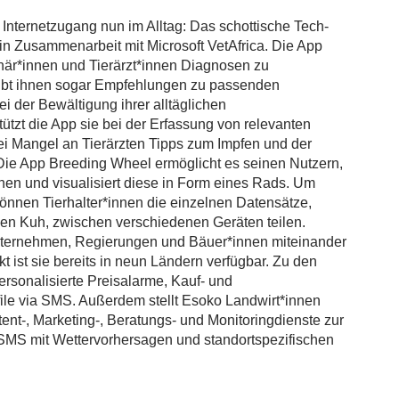
t Internetzugang nun im Alltag: Das schottische Tech-
n Zusammenarbeit mit Microsoft VetAfrica. Die App
inär*innen und Tierärzt*innen Diagnosen zu
gibt ihnen sogar Empfehlungen zu passenden
i der Bewältigung ihrer alltäglichen
ützt die App sie bei der Erfassung von relevanten
ei Mangel an Tierärzten Tipps zum Impfen und der
ie App Breeding Wheel ermöglicht es seinen Nutzern,
hnen und visualisiert diese in Form eines Rads. Um
önnen Tierhalter*innen die einzelnen Datensätze,
en Kuh, zwischen verschiedenen Geräten teilen.
nternehmen, Regierungen und Bäuer*innen miteinander
t ist sie bereits in neun Ländern verfügbar. Zu den
rsonalisierte Preisalarme, Kauf- und
ile via SMS. Außerdem stellt Esoko Landwirt*innen
ent-, Marketing-, Beratungs- und Monitoringdienste zur
 SMS mit Wettervorhersagen und standortspezifischen