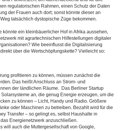
inen regulatorischen Rahmen, einen Schutz der Daten
ung der Frauen auch dort; sonst könnte dieser an
e Weg tatsächlich dystopische Züge bekommen.
e könnte ein kleinbäuerlicher Hof in Afrika aussehen,
tzwerk mit agrartechnischen Hilfestellungen digitaler
ganisationen? Wie beeinflusst die Digitalisierung
ndirekt über die Wertschöpfungskette? Vielleicht so:
rung profitieren zu können, müssen zunächst die
den. Das heißt Anschluss an Strom- und
innen der ländlichen Räume. Das Berliner Startup
te Solarsysteme an, die genug Energie erzeugen, um die
cken zu können – Licht, Handy und Radio. Größere
änke oder Maschinen zu betreiben. Bezahlt wird für die
y Transfer – so gelingt es, selbst Haushalte in
n das Energienetzwerk anzuschließen.
as will auch die Muttergesellschaft von Google,