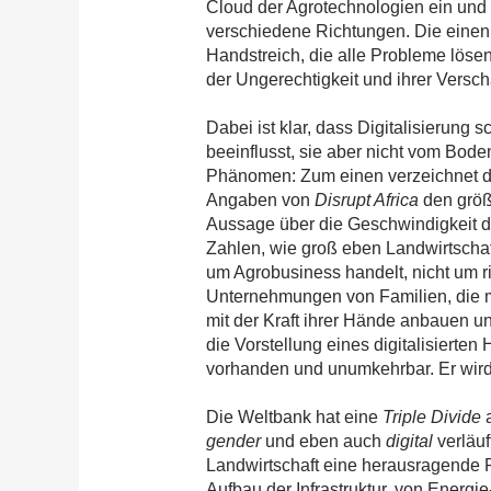
Cloud der Agrotechnologien ein und v
verschiedene Richtungen. Die einen 
Handstreich, die alle Probleme lösen
der Ungerechtigkeit und ihrer Versch
Dabei ist klar, dass Digitalisierung s
beeinflusst, sie aber nicht vom Bode
Phänomen: Zum einen verzeichnet de
Angaben von
Disrupt Africa
den größ
Aussage über die Geschwindigkeit di
Zahlen, wie groß eben Landwirtschaft 
um Agrobusiness handelt, nicht um r
Unternehmungen von Familien, die me
mit der Kraft ihrer Hände anbauen un
die Vorstellung eines digitalisierte
vorhanden und unumkehrbar. Er wird
Die Weltbank hat eine
Triple Divide
gender
und eben auch
digital
verläuf
Landwirtschaft eine herausragende Rol
Aufbau der Infrastruktur, von Energi