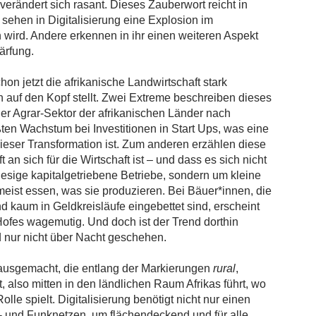
erändert sich rasant. Dieses Zauberwort reicht in
sehen in Digitalisierung eine Explosion im
 wird. Andere erkennen in ihr einen weiteren Aspekt
ärfung.
chon jetzt die afrikanische Landwirtschaft stark
n auf den Kopf stellt. Zwei Extreme beschreiben dieses
r Agrar-Sektor der afrikanischen Länder nach
ten Wachstum bei Investitionen in Start Ups, was eine
eser Transformation ist. Zum anderen erzählen diese
an sich für die Wirtschaft ist – und dass es sich nicht
iesige kapitalgetriebene Betriebe, sondern um kleine
ist essen, was sie produzieren. Bei Bäuer*innen, die
d kaum in Geldkreisläufe eingebettet sind, erscheint
n Hofes wagemutig. Und doch ist der Trend dorthin
 nur nicht über Nacht geschehen.
ausgemacht, die entlang der Markierungen
rural
,
t, also mitten in den ländlichen Raum Afrikas führt, wo
le spielt. Digitalisierung benötigt nicht nur einen
e- und Funknetzen, um flächendeckend und für alle