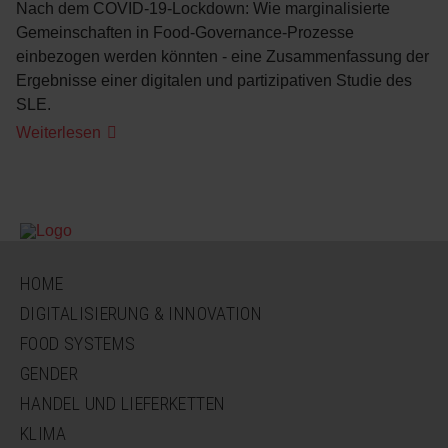
Nach dem COVID-19-Lockdown: Wie marginalisierte
Gemeinschaften in Food-Governance-Prozesse
einbezogen werden könnten - eine Zusammenfassung der
Ergebnisse einer digitalen und partizipativen Studie des
SLE.
Die
Weiterlesen
Lage
der
Ernährungssicherheit
in
Kapstadt
und
St.
Helena
Bay
NAVIGATION
HOME
ÜBERSPRINGEN
DIGITALISIERUNG & INNOVATION
FOOD SYSTEMS
GENDER
HANDEL UND LIEFERKETTEN
KLIMA