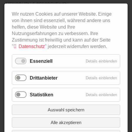
MENSCHEN & PERSPEKTIVEN
POLITICS
Wir nutzen Cookies auf unserer Website. Einige
von ihnen sind essenziell, während andere uns
ALLE BEITRÄGE
helfen, diese Website und Ihre
Nutzungserfahrungen zu verbessern. Ihre
NAVIGATION
PODCAST
Zustimmung ist freiwillig und kann auf der Seite
ÜBERSPRINGEN
IN ZAHLEN
"
Datenschutz
" jederzeit widerrufen werden.
AGRI-FOOD-MAP
INNOVATION LAB
Essenziell
Details einblenden
SPECIAL EDITIONS
Drittanbieter
Details einblenden
NAVIGATION
ÜBER UNS
ÜBERSPRINGEN
AUTOR*INNEN
Statistiken
Details einblenden
NEWSLETTER
SUCHE
Auswahl speichern
KONTAKT
Alle akzeptieren
IMPRESSUM