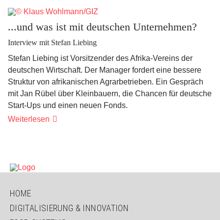
stößt
an
ihre
...und was ist mit deutschen Unternehmen?
Grenzen"
Interview mit Stefan Liebing
Stefan Liebing ist Vorsitzender des Afrika-Vereins der
deutschen Wirtschaft. Der Manager fordert eine bessere
Struktur von afrikanischen Agrarbetrieben. Ein Gespräch
mit Jan Rübel über Kleinbauern, die Chancen für deutsche
Start-Ups und einen neuen Fonds.
...und
Weiterlesen
was
ist
mit
deutschen
Unternehmen?
NAVIGATION
HOME
ÜBERSPRINGEN
DIGITALISIERUNG & INNOVATION