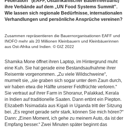
Federation‟ (EAFF, Ostafrikanischer Bauernverband)
ihre Verbände auf dem „UN Food Systems Summit‟.
Wie lassen sich regionale Bedürfnisse, internationalen
Verhandlungen und persönliche Ansprüche vereinen?
Zusammen repräsentieren die Bauernorganisationen EAFF und
INOFO mehr als 20 Millionen Kleinbauern und Kleinbäuerinnen
aus Ost-Afrika und Indien. © GIZ 2022
Shamika Mone öffnet ihren Laptop, im Hintergrund muht
eine Kuh. Sie hat gerade eine Bestandsaufnahme ihrer
Reisernte vorgenommen. „Zu viele Wildschweine“,
murmelt sie, „sie graben sich sogar unter dem Zaun durch,
wir haben etwa die Hälfte unserer Feldfrüchte verloren.“
Sie vertraut auf ihrer Farm in Shoranur, Palakkad, Kerala
in Indien auf traditionelle Saaten. Dann ertönt ein Piepton.
Elizabeth Nsimadala aus Kigali in Uganda tritt der Sitzung
bei. „Es regnet gerade sehr stark, können Sie mich hören?“
Dann: „Einen Moment, ich gehe zu meinem Auto, da ist der
Empfang besser.“ Zwei Minuten später beginnt das