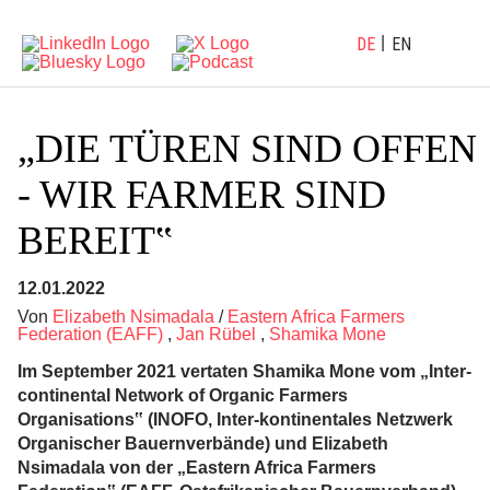
DE
EN
„DIE TÜREN SIND OFFEN
- WIR FARMER SIND
BEREIT‟
12.01.2022
Von
Elizabeth Nsimadala
/
Eastern Africa Farmers
Federation (EAFF)
,
Jan Rübel
,
Shamika Mone
Im September 2021 vertaten Shamika Mone vom „Inter-
continental Network of Organic Farmers
Organisations‟ (INOFO, Inter-kontinentales Netzwerk
Organischer Bauernverbände) und Elizabeth
Nsimadala von der „Eastern Africa Farmers