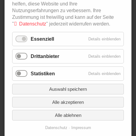
helfen, diese Website und Ihre
Nutzungserfahrungen zu verbessern. Ihre
NAVIGATION
PODCAST
Zustimmung ist freiwillig und kann auf der Seite
ÜBERSPRINGEN
IN ZAHLEN
"
Datenschutz
" jederzeit widerrufen werden.
AGRI-FOOD-MAP
INNOVATION LAB
Essenziell
Details einblenden
SPECIAL EDITIONS
Drittanbieter
Details einblenden
NAVIGATION
ÜBER UNS
ÜBERSPRINGEN
AUTOR*INNEN
Statistiken
Details einblenden
NEWSLETTER
SUCHE
Auswahl speichern
KONTAKT
Alle akzeptieren
IMPRESSUM
DATENSCHUTZ
Alle ablehnen
Datenschutz
Impressum