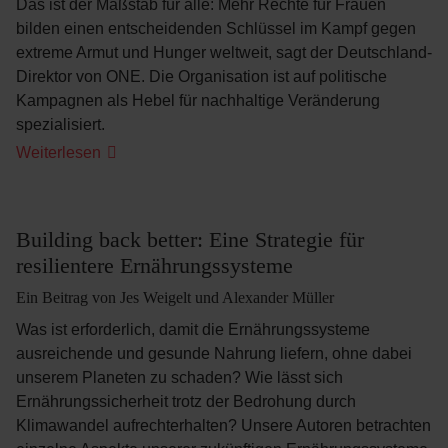
Das ist der Maßstab für alle: Mehr Rechte für Frauen
bilden einen entscheidenden Schlüssel im Kampf gegen
extreme Armut und Hunger weltweit, sagt der Deutschland-
Direktor von ONE. Die Organisation ist auf politische
Kampagnen als Hebel für nachhaltige Veränderung
spezialisiert.
Neue
Weiterlesen
Kampagane:
"Armut
ist
sexistisch"
Building back better: Eine Strategie für
resilientere Ernährungssysteme
Ein Beitrag von Jes Weigelt und Alexander Müller
Was ist erforderlich, damit die Ernährungssysteme
ausreichende und gesunde Nahrung liefern, ohne dabei
unserem Planeten zu schaden? Wie lässt sich
Ernährungssicherheit trotz der Bedrohung durch
Klimawandel aufrechterhalten? Unsere Autoren betrachten