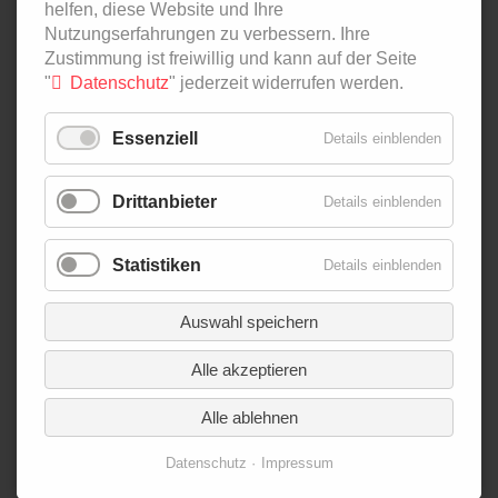
helfen, diese Website und Ihre
Nutzungserfahrungen zu verbessern. Ihre
NAVIGATION
PODCAST
Zustimmung ist freiwillig und kann auf der Seite
ÜBERSPRINGEN
IN ZAHLEN
"
Datenschutz
" jederzeit widerrufen werden.
AGRI-FOOD-MAP
INNOVATION LAB
Essenziell
Details einblenden
SPECIAL EDITIONS
Drittanbieter
Details einblenden
NAVIGATION
ÜBER UNS
ÜBERSPRINGEN
AUTOR*INNEN
Statistiken
Details einblenden
NEWSLETTER
SUCHE
Auswahl speichern
KONTAKT
Alle akzeptieren
IMPRESSUM
DATENSCHUTZ
Alle ablehnen
Datenschutz
Impressum