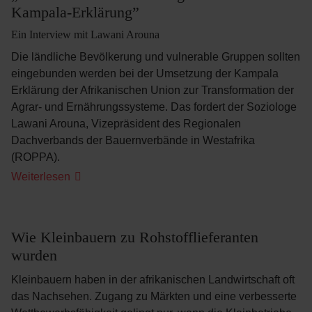
Kampala-Erklärung”
Ein Interview mit Lawani Arouna
Die ländliche Bevölkerung und vulnerable Gruppen sollten
eingebunden werden bei der Umsetzung der Kampala
Erklärung der Afrikanischen Union zur Transformation der
Agrar- und Ernährungssysteme. Das fordert der Soziologe
Lawani Arouna, Vizepräsident des Regionalen
Dachverbands der Bauernverbände in Westafrika
(ROPPA).
„Wir
Weiterlesen
haben
hohe
Erwartungen
an
die
Wie Kleinbauern zu Rohstofflieferanten
Kampala-
wurden
Erklärung”
Kleinbauern haben in der afrikanischen Landwirtschaft oft
das Nachsehen. Zugang zu Märkten und eine verbesserte