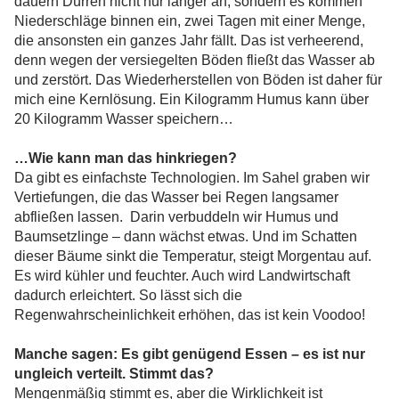
dauern Dürren nicht nur länger an, sondern es kommen
Niederschläge binnen ein, zwei Tagen mit einer Menge,
die ansonsten ein ganzes Jahr fällt. Das ist verheerend,
denn wegen der versiegelten Böden fließt das Wasser ab
und zerstört. Das Wiederherstellen von Böden ist daher für
mich eine Kernlösung. Ein Kilogramm Humus kann über
20 Kilogramm Wasser speichern…
…Wie kann man das hinkriegen?
Da gibt es einfachste Technologien. Im Sahel graben wir
Vertiefungen, die das Wasser bei Regen langsamer
abfließen lassen. Darin verbuddeln wir Humus und
Baumsetzlinge – dann wächst etwas. Und im Schatten
dieser Bäume sinkt die Temperatur, steigt Morgentau auf.
Es wird kühler und feuchter. Auch wird Landwirtschaft
dadurch erleichtert. So lässt sich die
Regenwahrscheinlichkeit erhöhen, das ist kein Voodoo!
Manche sagen: Es gibt genügend Essen – es ist nur
ungleich verteilt. Stimmt das?
Mengenmäßig stimmt es, aber die Wirklichkeit ist