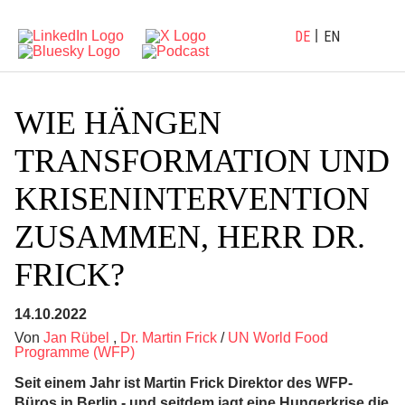
DE
EN
WIE HÄNGEN
TRANSFORMATION UND
KRISENINTERVENTION
ZUSAMMEN, HERR DR.
FRICK?
14.10.2022
Von
Jan Rübel
,
Dr. Martin Frick
/
UN World Food
Programme (WFP)
Seit einem Jahr ist Martin Frick Direktor des WFP-
Büros in Berlin - und seitdem jagt eine Hungerkrise die