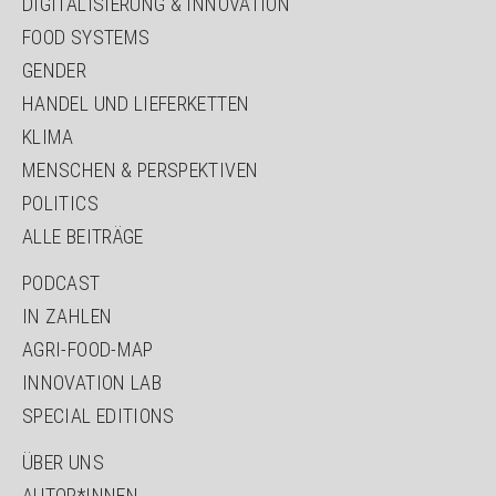
ÜBERSPRINGEN
DIGITALISIERUNG & INNOVATION
FOOD SYSTEMS
GENDER
HANDEL UND LIEFERKETTEN
KLIMA
MENSCHEN & PERSPEKTIVEN
POLITICS
ALLE BEITRÄGE
NAVIGATION
PODCAST
ÜBERSPRINGEN
IN ZAHLEN
AGRI-FOOD-MAP
INNOVATION LAB
SPECIAL EDITIONS
NAVIGATION
ÜBER UNS
ÜBERSPRINGEN
AUTOR*INNEN