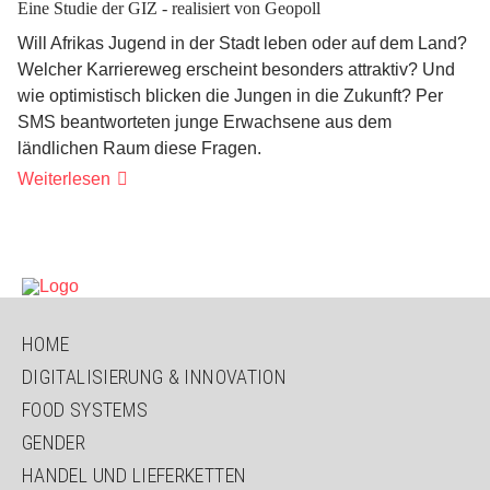
Eine Studie der GIZ - realisiert von Geopoll
Will Afrikas Jugend in der Stadt leben oder auf dem Land?
Welcher Karriereweg erscheint besonders attraktiv? Und
wie optimistisch blicken die Jungen in die Zukunft? Per
SMS beantworteten junge Erwachsene aus dem
ländlichen Raum diese Fragen.
"Gehen
Weiterlesen
oder
bleiben?
Das
hängt
davon
ab!"
NAVIGATION
HOME
ÜBERSPRINGEN
DIGITALISIERUNG & INNOVATION
FOOD SYSTEMS
GENDER
HANDEL UND LIEFERKETTEN