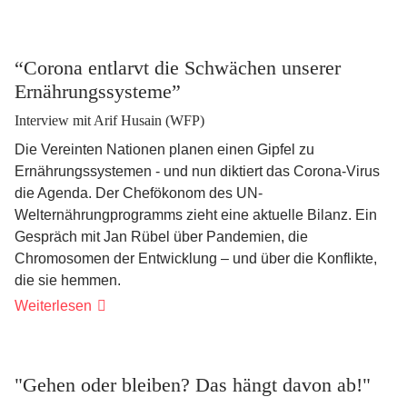
menschliche
Finca
“Corona entlarvt die Schwächen unserer
Ernährungssysteme”
Interview mit Arif Husain (WFP)
Die Vereinten Nationen planen einen Gipfel zu
Ernährungssystemen - und nun diktiert das Corona-Virus
die Agenda. Der Chefökonom des UN-
Welternährungprogramms zieht eine aktuelle Bilanz. Ein
Gespräch mit Jan Rübel über Pandemien, die
Chromosomen der Entwicklung – und über die Konflikte,
die sie hemmen.
“Corona
Weiterlesen
entlarvt
die
Schwächen
unserer
Ernährungssysteme”
"Gehen oder bleiben? Das hängt davon ab!"