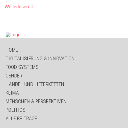
Supermärkte
Weiterlesen
im
Menschenrechtscheck
NAVIGATION
HOME
ÜBERSPRINGEN
DIGITALISIERUNG & INNOVATION
FOOD SYSTEMS
GENDER
HANDEL UND LIEFERKETTEN
KLIMA
MENSCHEN & PERSPEKTIVEN
POLITICS
ALLE BEITRÄGE