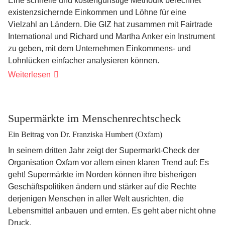
Eine schnelle und kostengünstige Methodik berechnet
existenzsichernde Einkommen und Löhne für eine
Vielzahl an Ländern. Die GIZ hat zusammen mit Fairtrade
International und Richard und Martha Anker ein Instrument
zu geben, mit dem Unternehmen Einkommens- und
Lohnlücken einfacher analysieren können.
Referenzwerte:
Weiterlesen
Ein
Baustein
auf
dem
Weg
Supermärkte im Menschenrechtscheck
zu
sozialer
Ein Beitrag von Dr. Franziska Humbert (Oxfam)
Gerechtigkeit
In seinem dritten Jahr zeigt der Supermarkt-Check der
Organisation Oxfam vor allem einen klaren Trend auf: Es
geht! Supermärkte im Norden können ihre bisherigen
Geschäftspolitiken ändern und stärker auf die Rechte
derjenigen Menschen in aller Welt ausrichten, die
Lebensmittel anbauen und ernten.
Es geht aber nicht ohne
Druck.