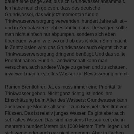
dauert eine lange Zeit, bis sich Grundwasser ansammelt.
Ich habe neulich gelesen, dass das deutsche
Grundwasser, das wir jetzt momentan für die
Trinkwasserversorgung verwenden, hundert Jahre alt ist –
und in Zentralasien sieht es ähnlich aus. Deswegen sollte
man nicht einfach nur abpumpen, sondern sich eben
überlegen, wann, wie, wo und ob das wirklich Sinn macht.
In Zentralasien wird das Grundwasser auch eigentlich zur
Trinkwasserversorgung dringend benötigt. Und das sollte
Priorität haben. Für die Landwirtschaft kann man
versuchen, auch andere Wege zu gehen und zu schauen,
inwieweit man recyceltes Wasser zur Bewässerung nimmt.
Ramon Brentführer: Ja, es muss immer eine Priorität für
Trinkwasser geben. Nicht ganz richtig ist indes Ihre
Einschätzung beim Alter des Wassers: Grundwasser kann
auch wenige Monate alt sein – zum Beispiel Uferfiltrat von
Flüssen. Das ist relativ junges Wasser. Es gibt aber auch
sehr altes Wasser. Das sind meistens Ressourcen, die in
mehreren hundert Metern bis 1000 Metern Tiefe liegen und
sich wenig oder auch gar nicht erneuern. Aber in flachen