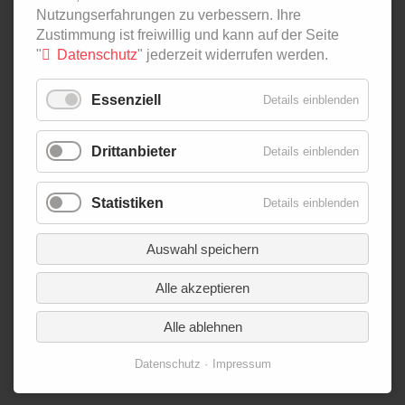
Nutzungserfahrungen zu verbessern. Ihre
NAVIGATION
PODCAST
Zustimmung ist freiwillig und kann auf der Seite
ÜBERSPRINGEN
IN ZAHLEN
"
Datenschutz
" jederzeit widerrufen werden.
AGRI-FOOD-MAP
INNOVATION LAB
Essenziell
Details einblenden
SPECIAL EDITIONS
Drittanbieter
Details einblenden
NAVIGATION
ÜBER UNS
ÜBERSPRINGEN
AUTOR*INNEN
Statistiken
Details einblenden
NEWSLETTER
SUCHE
Auswahl speichern
KONTAKT
Alle akzeptieren
IMPRESSUM
DATENSCHUTZ
Alle ablehnen
Datenschutz
Impressum