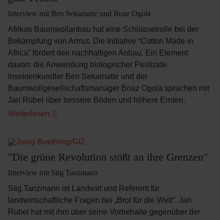
Interview mit Ben Sekamatte und Boaz Ogola
Afrikas Baumwollanbau hat eine Schlüsselrolle bei der
Bekämpfung von Armut. Die Initiative “Cotton Made in
Africa” fördert den nachhaltigen Anbau. Ein Element
davon: die Anwendung biologischer Pestizide.
Insektenkundler Ben Sekamatte und der
Baumwollgesellschaftsmanager Boaz Ogola sprachen mit
Jan Rübel über bessere Böden und höhere Ernten.
"Ein
Weiterlesen
gesunder
Boden
erbringt
reichlich
und
"Die grüne Revolution stößt an ihre Grenzen"
gute
Frucht"
Interview mit Stig Tanzmann
Stig Tanzmann ist Landwirt und Referent für
landwirtschaftliche Fragen bei „Brot für die Welt“. Jan
Rübel hat mit ihm über seine Vorbehalte gegenüber der