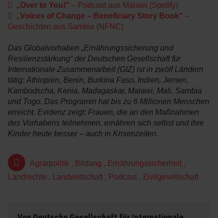
„Over to You!“
– Podcast aus Malawi (Spotify)
„Voices of Change – Beneficiary Story Book“
–
Geschichten aus Sambia (NFNC)
Das Globalvorhaben „Ernährungssicherung und
Resilienzstärkung“ der Deutschen Gesellschaft für
Internationale Zusammenarbeit (GIZ) ist in zwölf Ländern
tätig: Äthiopien, Benin, Burkina Faso, Indien, Jemen,
Kambodscha, Kenia, Madagaskar, Malawi, Mali, Sambia
und Togo. Das Programm hat bis zu 6 Millionen Menschen
erreicht. Evidenz zeigt: Frauen, die an den Maßnahmen
des Vorhabens teilnehmen, ernähren sich selbst und ihre
Kinder heute besser – auch in Krisenzeiten.
Agrarpolitik
,
Bildung
,
Ernährungssicherheit
,
Landrechte
,
Landwirtschaft
,
Podcast
,
Zivilgesellschaft
Von
Deutsche Gesellschaft für Internationale