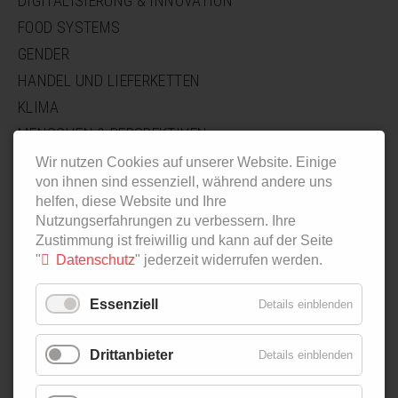
DIGITALISIERUNG & INNOVATION
FOOD SYSTEMS
GENDER
HANDEL UND LIEFERKETTEN
KLIMA
MENSCHEN & PERSPEKTIVEN
POLITICS
Wir nutzen Cookies auf unserer Website. Einige
von ihnen sind essenziell, während andere uns
ALLE BEITRÄGE
helfen, diese Website und Ihre
Nutzungserfahrungen zu verbessern. Ihre
NAVIGATION
PODCAST
Zustimmung ist freiwillig und kann auf der Seite
ÜBERSPRINGEN
IN ZAHLEN
"
Datenschutz
" jederzeit widerrufen werden.
AGRI-FOOD-MAP
INNOVATION LAB
Essenziell
Details einblenden
SPECIAL EDITIONS
Drittanbieter
Details einblenden
NAVIGATION
ÜBER UNS
ÜBERSPRINGEN
AUTOR*INNEN