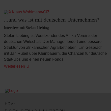
grüne
Revolution
stößt
an
ihre
...und was ist mit deutschen Unternehmen?
Grenzen"
Interview mit Stefan Liebing
Stefan Liebing ist Vorsitzender des Afrika-Vereins der
deutschen Wirtschaft. Der Manager fordert eine bessere
Struktur von afrikanischen Agrarbetrieben. Ein Gespräch
mit Jan Rübel über Kleinbauern, die Chancen für deutsche
Start-Ups und einen neuen Fonds.
...und
Weiterlesen
was
ist
mit
deutschen
Unternehmen?
NAVIGATION
HOME
ÜBERSPRINGEN