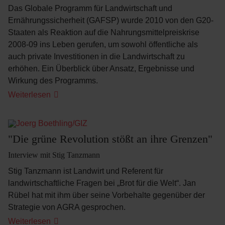
Das Globale Programm für Landwirtschaft und
Ernährungssicherheit (GAFSP) wurde 2010 von den G20-
Staaten als Reaktion auf die Nahrungsmittelpreiskrise
2008-09 ins Leben gerufen, um sowohl öffentliche als
auch private Investitionen in die Landwirtschaft zu
erhöhen. Ein Überblick über Ansatz, Ergebnisse und
Wirkung des Programms.
Eine
Weiterlesen
Partnerschaft
im
Kampf
gegen
Hunger
"Die grüne Revolution stößt an ihre Grenzen"
Interview mit Stig Tanzmann
Stig Tanzmann ist Landwirt und Referent für
landwirtschaftliche Fragen bei „Brot für die Welt“. Jan
Rübel hat mit ihm über seine Vorbehalte gegenüber der
Strategie von AGRA gesprochen.
"Die
Weiterlesen