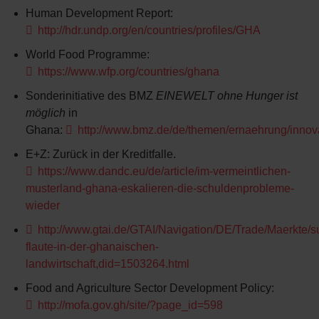
Human Development Report:
http://hdr.undp.org/en/countries/profiles/GHA
World Food Programme:
https://www.wfp.org/countries/ghana
Sonderinitiative des BMZ
EINEWELT ohne Hunger ist
möglich
in
Ghana:
http://www.bmz.de/de/themen/ernaehrung/innov
E+Z: Zurück in der Kreditfalle.
https://www.dandc.eu/de/article/im-vermeintlichen-
musterland-ghana-eskalieren-die-schuldenprobleme-
wieder
http://www.gtai.de/GTAI/Navigation/DE/Trade/Maerkte/s
flaute-in-der-ghanaischen-
landwirtschaft,did=1503264.html
Food and Agriculture Sector Development Policy:
http://mofa.gov.gh/site/?page_id=598