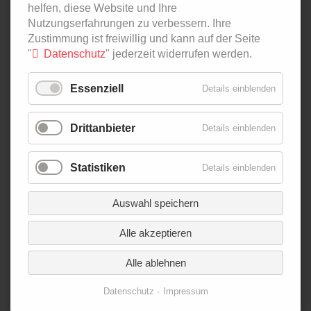
helfen, diese Website und Ihre
Nutzungserfahrungen zu verbessern. Ihre
NAVIGATION
PODCAST
Zustimmung ist freiwillig und kann auf der Seite
ÜBERSPRINGEN
IN ZAHLEN
"
Datenschutz
" jederzeit widerrufen werden.
AGRI-FOOD-MAP
INNOVATION LAB
Essenziell
Details einblenden
SPECIAL EDITIONS
Drittanbieter
Details einblenden
NAVIGATION
ÜBER UNS
ÜBERSPRINGEN
AUTOR*INNEN
Statistiken
Details einblenden
NEWSLETTER
SUCHE
Auswahl speichern
KONTAKT
Alle akzeptieren
IMPRESSUM
DATENSCHUTZ
Alle ablehnen
Datenschutz
Impressum