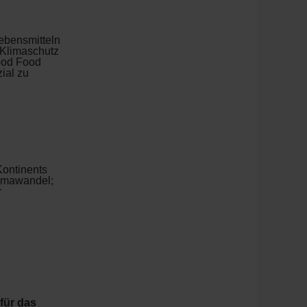
Lebensmitteln
 Klimaschutz
ood Food
ial zu
Kontinents
limawandel;
r
für das