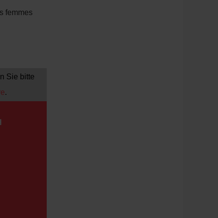
des femmes
 Sie bitte
re
.
H