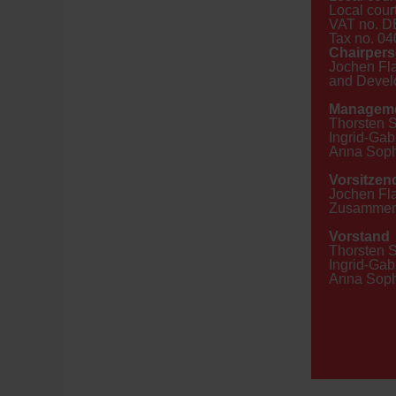
Local cour
VAT no. D
Tax no. 0
Chairpers
Jochen Fla
and Devel
Manageme
Thorsten 
Ingrid-Gab
Anna Soph
Vorsitzen
Jochen Fla
Zusammena
Vorstand
Thorsten 
Ingrid-Gab
Anna Soph