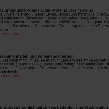
as ungenutzte Potenzial der Proteindiversifizierung
e Diversifizierung unserer Eiweißversorgung mit pflanzlichen 
d kultiviertem Fleisch kann einen entscheidenden Beitrag zum
nd zur Anpassung an den Klimawandel leisten. Ivo Rzegotta, G
stitute, diskutiert die Relevanz der Forschung, um dieses Potenz
tzen.
ehr erfahren
usammenhalten und voneinander lernen
 Gespräch mit fünf Frauen aus fünf Ländern des afrikanischen 
bt es ein Thema, das sie länderübergreifend beschäftigt: Der K
er auch Gewalt gegen Frauen und deren Diskriminierung in de
ndwirtschaft.
ehr erfahren
Führungspersönlichkeit zu sein bedeutet, eine Organisation 