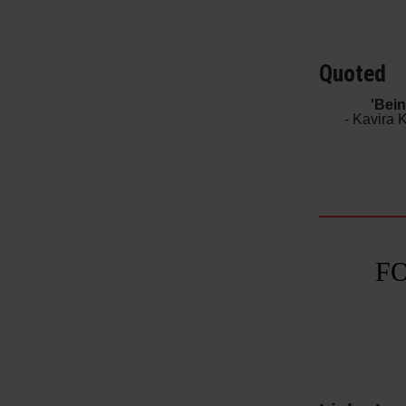
Quoted
'Bei
- Kavira 
F