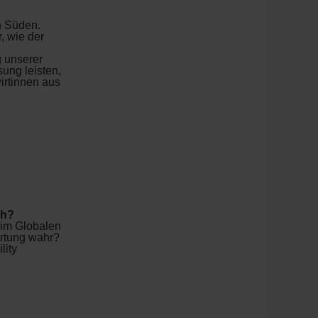
n Süden.
, wie der
g unserer
ung leisten,
irtinnen aus
ch?
 im Globalen
ortung wahr?
lity