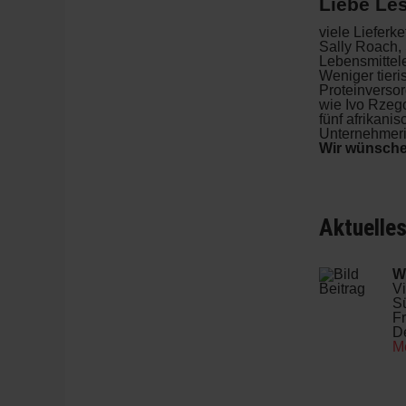
Liebe Les
viele Liefer
Sally Roach, 
Lebensmittel
Weniger tieri
Proteinverso
wie Ivo Rzego
fünf afrikani
Unternehmer
Wir wünsche
Aktuelle
W
V
S
Fr
D
M