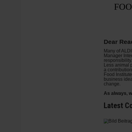
FOO
Dear Rea
Many of ALDI
Manager Inter
responsibility
Less animal p
a contributio
Food Institute
business ide
change.
As always, w
Latest Co