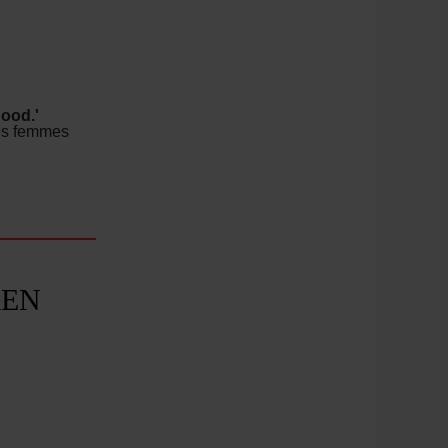
ood.'
des femmes
REN