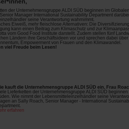
er*innen,
ketten der Unternehmensgruppe ALDI SÜD beginnen im Globale
Senior Manager International Sustainability Department darüber
einzelhändler seine Verantwortung wahrnimmt.
sches Eiweiß, mehr fleischlose Alternativen: Die Diversifizierun
rgung kann einen Beitrag zum Klimaschutz und zur Klimaanpass
tta vom Good Food Institute darstellt. Zudem stellen fünf Landw
schen Ländern ihre Geschäftsideen vor und sprechen dabei über
innentum, Empowerment von Frauen und den Klimawandel.
n viel Freude beim Lesen!
s
ie kauft die Unternehmensgruppe ALDI SÜD ein, Frau Roa
iele Lieferketten der Unternehmensgruppe ALDI SÜD beginnen
üden. Wie nimmt der Lebensmitteleinzelhändler seine Verantw
agen an Sally Roach, Senior Manager - International Sustainabi
epartment.
ehr erfahren