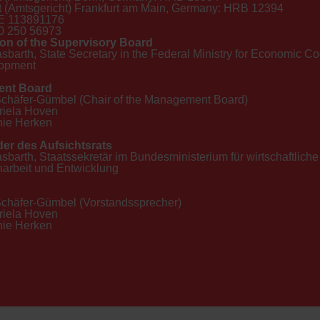
t (Amtsgericht) Frankfurt am Main, Germany: HRB 12394
E 113891176
40 250 56973
on of the Supervisory Board
sbarth, State Secretary in the Federal Ministry for Economic C
opment
nt Board
Schäfer-Gümbel (Chair of the Management Board)
riela Hoven
ie Herken
der des Aufsichtsrats
sbarth, Staatssekretär im Bundesministerium für wirtschaftliche
rbeit und Entwicklung
Schäfer-Gümbel (Vorstandssprecher)
riela Hoven
ie Herken