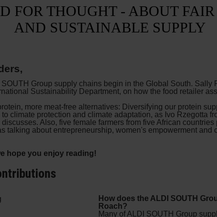
D FOR THOUGHT - ABOUT FAIR
AND SUSTAINABLE SUPPLY
ders,
 SOUTH Group supply chains begin in the Global South. Sally 
national Sustainability Department, on how the food retailer as
.
rotein, more meat-free alternatives: Diversifying our protein s
n to climate protection and climate adaptation, as Ivo Rzegotta 
 discusses. Also, five female farmers from five African countries 
as talking about entrepreneurship, women's empowerment and c
e hope you enjoy reading!
ntributions
How does the ALDI SOUTH Grou
Roach?
Many of ALDI SOUTH Group suppl