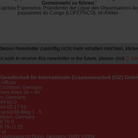
Gemeinwohl zu führen.'
Kapitula Esperance, Präsidentin der Ligue des Organisations 
paysannes du Congo (LOFEPACO), im Artikel -
iesen Newsletter zukünftig nicht mehr erhalten möchten, klicken
ot wish to receive this newsletter in the future, please click
he
Gesellschaft für Internationale Zusammenarbeit (GIZ) Gmb
 offices
Eschborn, Germany
Ebert-Allee 36 + 40
n, Germany
 44 60-0
 44 60-17 66
rskjöld-Weg 1 - 5
hborn, Germany
6 79-0
6 79-11 15
 at
rt (Amtsgericht) Bonn, Germany: HRB 18384