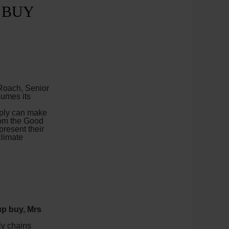
 BUY
Roach, Senior
sumes its
upply can make
from the Good
present their
limate
p buy, Mrs
y chains