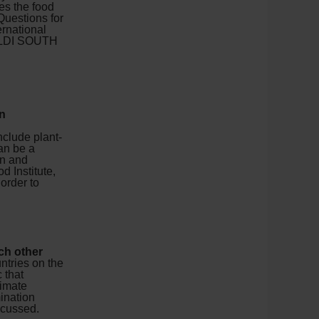
es the food
 Questions for
ernational
 ALDI SOUTH
in
nclude plant-
an be a
on and
d Institute,
order to
ch other
ntries on the
 that
limate
ination
scussed.