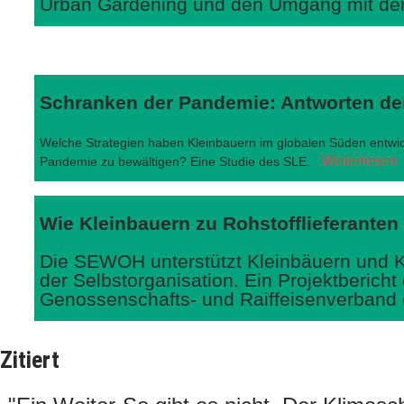
Urban Gardening und den Umgang mit der
Schranken der Pandemie: Antworten de
Welche Strategien haben Kleinbauern im globalen Süden entwic
Weiterlesen
Pandemie zu bewältigen? Eine Studie des SLE.
Wie Kleinbauern zu Rohstofflieferante
Die SEWOH unterstützt Kleinbäuern und K
der Selbstorganisation. Ein Projektberich
Genossenschafts- und Raiffeisenverband 
Zitiert