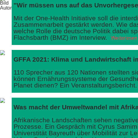
"Wir müssen uns auf das Unvorhergese
Mit der One-Health Initiative soll die interd
Zusammenarbeit gestärkt werden. Wie da
welche Rolle die deutsche Politik dabei spi
Flachsbarth (BMZ) im Interview.
Weiterlesen
GFFA 2021: Klima und Landwirtschaft 
110 Sprecher aus 120 Nationen stellten si
können Ernährungssysteme der Gesundhe
Planet dienen? Ein Veranstaltungsbericht
Was macht der Umweltwandel mit Afrik
Afrikanische Landschaften sehen negative
Prozesse. Ein Gespräch mit Cyrus Samimi
Universtität Bayreuth über Mobilität zur 