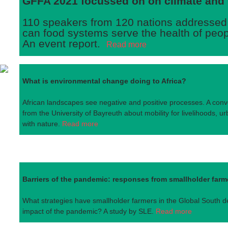
GFFA 2021 focussed on on climate and
110 speakers from 120 nations addressed
can food systems serve the health of peop
An event report.
Read more
What is environmental change doing to Africa?
African landscapes see negative and positive processes. A con
from the University of Bayreuth about mobility for livelihoods, 
with nature.
Read more
Barriers of the pandemic: responses from smallholder farm
What strategies have smallholder farmers in the Global South d
impact of the pandemic? A study by SLE.
Read more