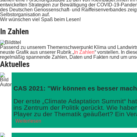
entwickelten Strategien zur Bewältigung der COVID-19-Pandemi
des Deutschen Genossenschaft- und Raiffeisenverbandes zeigt 
Selbstorganisation auf.
Wir wünschen viel Spaß beim Lesen!
In Zahlen
Passend zu unserem Themenschwerpunkt Klima und Landwirtsch
neuste Grafik aus unserer Rubrik „
In Zahlen
“ vorstellen. In die
regelmäßig spannende Zahlen, Daten und Fakten rund um uns
Aktuelles
CAS 2021: "Wir können es besser mac
Der erste „Climate Adaptation Summit“ h
ins Zentrum der Politik gerückt. Wie haben
Player zu der Thematik geäußert? Ein Ver
Weiterlesen