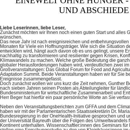
EINEWELT OHNE HUNGER 
UND ABSCHIEDE
Liebe Leserinnen, liebe Leser,
Zunächst möchten wir Ihnen noch einen guten Start und alles G
wünschen.
Das neue Jahr ist nach ereignisreichen und entbehrungsvolle
Monaten für Viele ein Hoffnungsträger. Wie sich die Situation 
entwicklen wird, hängt auch davon ob es uns gelingt, unsere 
nachhaltig zu transformieren und resilienter gegen Krisen, Konf
Klimawandels zu machen. Welche große Bedeutung die ganzhe
globaler Herausforderungen haben wird, verdeutlichen zwei im
Großveranstaltungen: Das Global Forum for Food and Agricultu
Adaptation Summit. Beide Veranstaltungen haben wir für Sie beg
Ereignisse zusammengefasst.
Doch zunächst wollen wir uns kurz die Zeit nehmen, Gunther B
nach sieben Jahren seinen Posten als Abteilungleiter für ländl
Bundesministerium für wirtschaftliche Zusammenarbeit und Ent
Herr Beger hat hierfür ein paar persönliche Worte an Sie verfass
Neben den Veranstaltungsberichten zum GFFA und dem Climat
haben wir mit der Parlamentarischen Staatssekretärin Dr. Maria
Bundesregierung in der OneHealth-Initiative gesprochen und 
der Universitiät Bayreuth über die Folgen des Umweltwandels f
Kontinent unterhalten. Wissenschaftler:innen des Seminars für
stellen eine Forschungsstudie zu den von Kleinbäuer:innen im