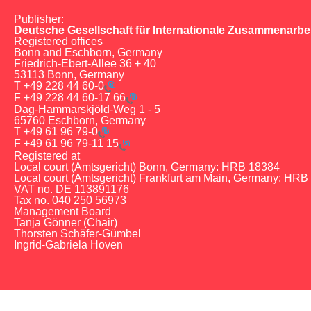
Publisher:
Deutsche Gesellschaft für Internationale Zusammenarbe
Registered offices
Bonn and Eschborn, Germany
Friedrich-Ebert-Allee 36 + 40
53113 Bonn, Germany
T
+49 228 44 60-0
F
+49 228 44 60-17 66
Dag-Hammarskjöld-Weg 1 - 5
65760 Eschborn, Germany
T
+49 61 96 79-0
F
+49 61 96 79-11 15
Registered at
Local court (Amtsgericht) Bonn, Germany: HRB 18384
Local court (Amtsgericht) Frankfurt am Main, Germany: HRB
VAT no. DE 113891176
Tax no. 040 250 56973
Management Board
Tanja Gönner (Chair)
Thorsten Schäfer-Gümbel
Ingrid-Gabriela Hoven