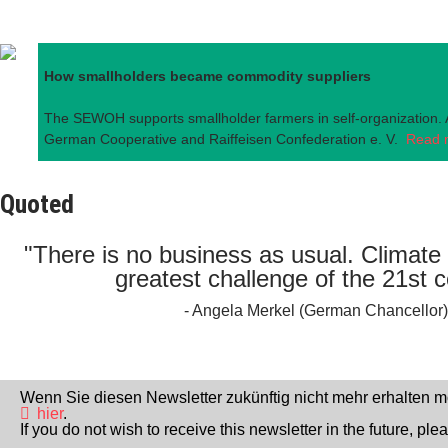
How smallholders became commodity suppliers
The SEWOH supports smallholder farmers in self-organization. A
German Cooperative and Raiffeisen Confederation e. V.
Read 
Quoted
"There is no business as usual. Climate 
greatest challenge of the 21st c
- Angela Merkel (German Chancellor)
Wenn Sie diesen Newsletter zukünftig nicht mehr erhalten mö
hier
.
If you do not wish to receive this newsletter in the future, ple