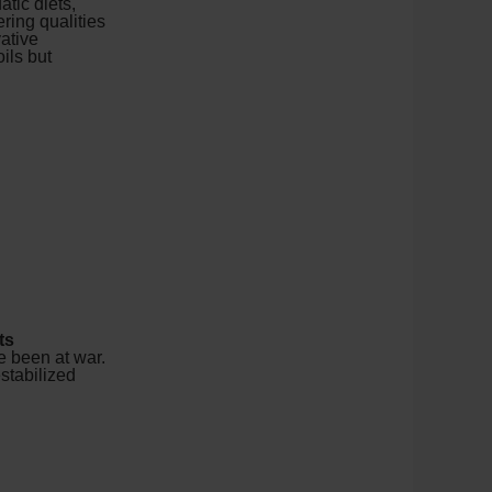
atic diets,
ring qualities
ative
ils but
ts
e been at war.
stabilized