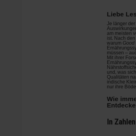
Liebe Les
Je länger der
Auswirkungen 
am meisten vo
ist. Nach den
warum
Good 
Ernährungssy
müssen – auch
Mit ihrer For
Ernährungssys
Nährstoffsic
und, was sic
Qualitäten n
indische Klei
nur ihre Böd
Wie imme
Entdecke
In Zahlen