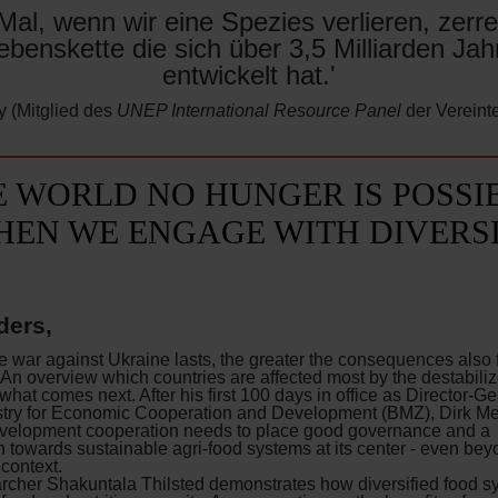
Mal, wenn wir eine Spezies verlieren, zerre
ebenskette die sich über 3,5 Milliarden Jah
entwickelt hat.'
y (Mitglied des
UNEP International Resource Panel
der Vereint
 WORLD NO HUNGER IS POSSIB
EN WE ENGAGE WITH DIVERS
ders,
e war against Ukraine lasts, the greater the consequences also 
. An overview which countries are affected most by the destabili
hat comes next. After his first 100 days in office as Director-Ge
try for Economic Cooperation and Development (BMZ), Dirk Mey
evelopment cooperation needs to place good governance and a
n towards sustainable agri-food systems at its center - even bey
 context.
rcher Shakuntala Thilsted demonstrates how diversified food s