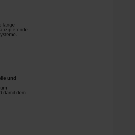
e lange
manzipierende
systeme.
lle und
, um
nd damit dem