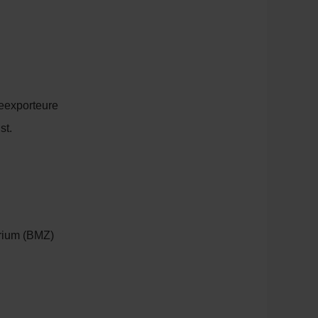
deexporteure
st.
erium (BMZ)