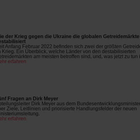
s
ie der Krieg gegen die Ukraine die globalen Getreidemärkte
stabilisiert
it Anfang Februar 2022 befinden sich zwei der größten Getrei
 Krieg. Ein Überblick, welche Länder von den destabilisierten
treidemärkten am meisten betroffen sind, und, was jetzt zu tun i
ehr erfahren
ünf Fragen an Dirk Meyer
bteilungsleiter Dirk Meyer aus dem Bundesentwicklungsminist
er Ziele, Leitlinien und priorisierte Handlungsfelder der neuen
nisteriumsleitung.
ehr erfahren