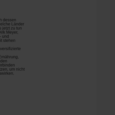
ch dessen
welche Länder
 jetzt zu tun
irk Meyer,
- und
t stehen
ersifizierte
Ernährung,
nden
erbinden
tzen, um nicht
uwirken.