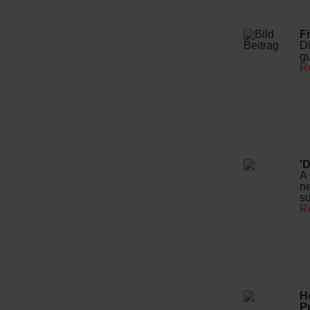
F
Di
gu
R
'D
A 
ne
su
R
H
P