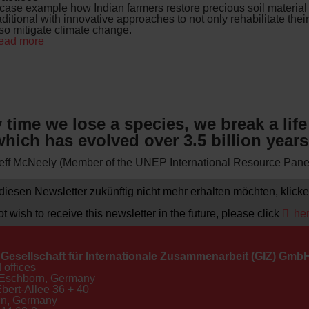
case example how Indian farmers restore precious soil materia
aditional with innovative approaches to not only rehabilitate their
so mitigate climate change.
ead more
y time we lose a species, we break a life
hich has evolved over 3.5 billion years
Jeff McNeely (Member of the UNEP International Resource Panel
iesen Newsletter zukünftig nicht mehr erhalten möchten, klicken
ot wish to receive this newsletter in the future, please click
he
Gesellschaft für Internationale Zusammenarbeit (GIZ) Gmb
 offices
Eschborn, Germany
Ebert-Allee 36 + 40
n, Germany