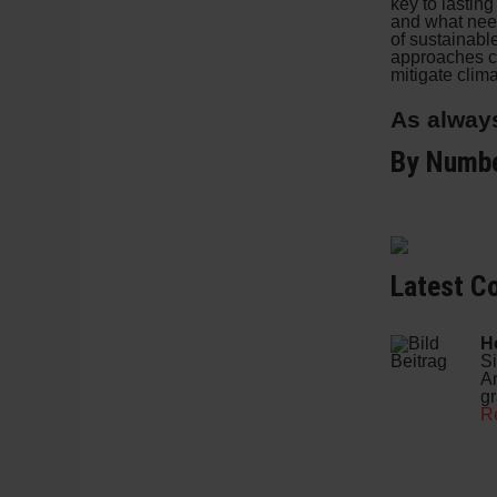
key to lasting
and what need
of sustainabl
approaches com
mitigate clim
As always
By Numb
Latest Co
H
Si
An
gr
R