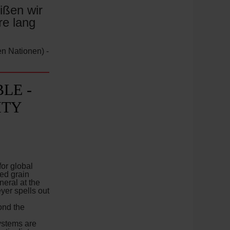
ißen wir
re lang
en Nationen) -
LE -
ITY
for global
zed grain
neral at the
er spells out
ond the
ystems are