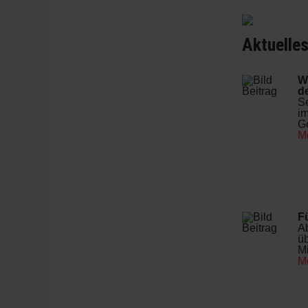
Aktuelle
W
de
Se
im
Ge
M
F
A
üb
Mi
M