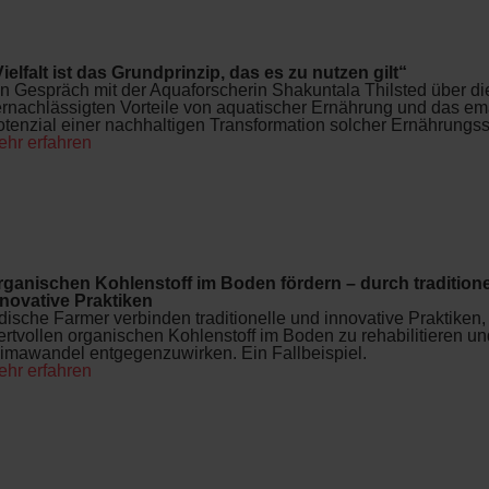
ielfalt ist das Grundprinzip, das es zu nutzen gilt“
n Gespräch mit der Aquaforscherin Shakuntala Thilsted über di
rnachlässigten Vorteile von aquatischer Ernährung und das e
tenzial einer nachhaltigen Transformation solcher Ernährungs
ehr erfahren
rganischen Kohlenstoff im Boden fördern – durch traditione
nnovative Praktiken
dische Farmer verbinden traditionelle und innovative Praktiken
rtvollen organischen Kohlenstoff im Boden zu rehabilitieren u
imawandel entgegenzuwirken. Ein Fallbeispiel.
ehr erfahren