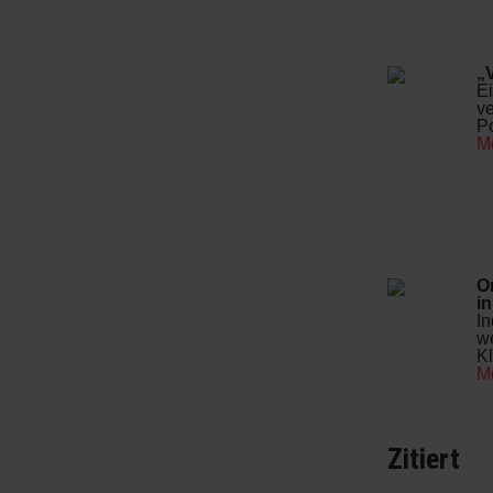
„V
Ei
ve
Po
M
O
i
In
we
Kl
M
Zitiert