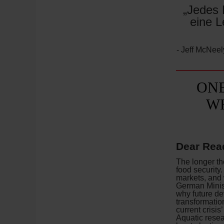
„Jedes 
eine L
- Jeff McNeel
ONE
WH
Dear Rea
The longer th
food security
markets, and w
German Minis
why future d
transformatio
current crisis’
Aquatic resea