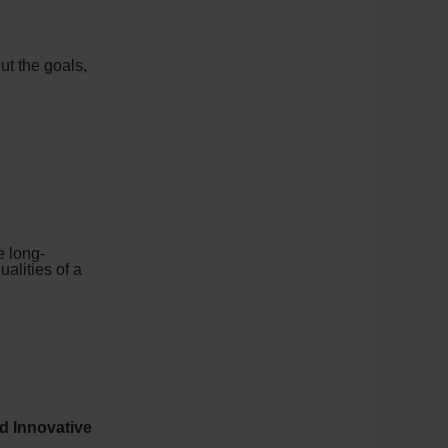
t the goals,
e long-
alities of a
d Innovative