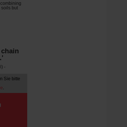
l combining
 soils but
 chain
.'
) -
 Sie bitte
re
.
H