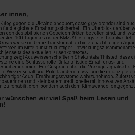
er:innen,
 Krieg gegen die Ukraine andauert, desto gravierender sind au
für die globale Ernährungssicherheit. Ein Überblick darüber, 
n den destabilisierten Getreidemärkten betroffen sind, und, was
 ersten 100 Tagen als neuer BMZ-Abteilungsleiter beantwortet D
Governance
und eine Transformation hin zu nachhaltigen Agrar
stemen im Mittelpunkt zukünftiger Entwicklungszusammenarbei
 jenseits des aktuellen Krisenkontextes.
schung zeigt Aquawissenschaftlerin Shakuntala Thilsted, dass div
teme eine Schlüsselrolle für langfristige Ernährungs- und
herheit einnehmen. Ein Gespräch über die Vorzüge aquatischer 
h in Wissenschaft und Politik ändern muss, um die emanzipiere
achhaltiger Aqua- Ernährungssysteme wahrzunehmen. Zuletzt v
nbäuerinnen und Kleinbauern traditionelle mit innovativen Ansä
en zu rehabilitieren, sondern auch dem Klimawandel entgegenz
r wünschen wir viel Spaß beim Lesen und
n!