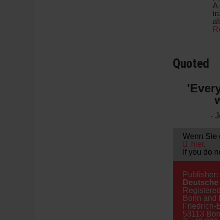
A 
tr
al
R
Quoted
'Ever
w
- 
Wenn Sie d
hier
.
If you do n
Publisher:
Deutsche 
Registered
Bonn and 
Friedrich-
53113 Bon