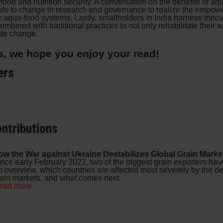
 food and nutrition security. A conversation on the benefits of aqu
s to change in research and governance to realize the empowe
e aqua-food systems. Lastly, smallholders in India harness innov
bined with traditional practices to not only rehabilitate their so
ate change.
, we hope you enjoy your read!
ers
ntributions
ow the War against Ukraine Destabilizes Global Grain Marke
nce early February 2022, two of the biggest grain exporters hav
 overview, which countries are affected most severely by the de
ain markets, and what comes next.
ead more