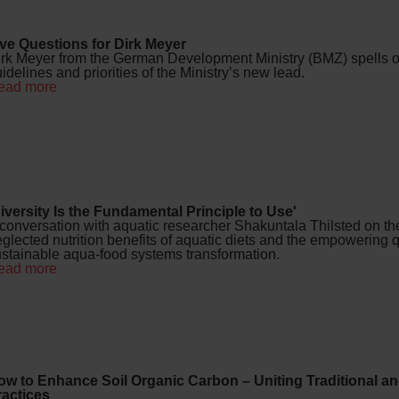
ive Questions for Dirk Meyer
rk Meyer from the German Development Ministry (BMZ) spells ou
idelines and priorities of the Ministry’s new lead.
ead more
iversity Is the Fundamental Principle to Use'
conversation with aquatic researcher Shakuntala Thilsted on th
glected nutrition benefits of aquatic diets and the empowering qu
stainable aqua-food systems transformation.
ead more
ow to Enhance Soil Organic Carbon – Uniting Traditional an
ractices