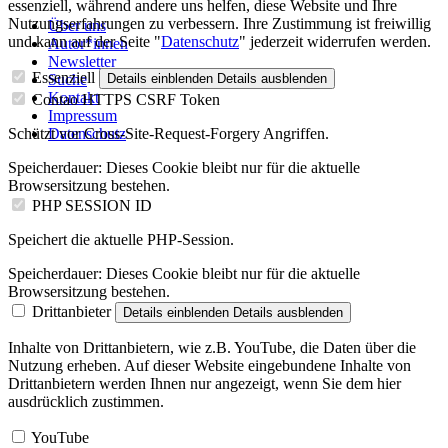
essenziell, während andere uns helfen, diese Website und Ihre
Nutzungserfahrungen zu verbessern. Ihre Zustimmung ist freiwillig
Über uns
und kann auf der Seite "
Datenschutz
" jederzeit widerrufen werden.
Autor*innen
Newsletter
Essenziell
Suche
Details einblenden
Details ausblenden
Kontakt
Contao HTTPS CSRF Token
Impressum
Schützt vor Cross-Site-Request-Forgery Angriffen.
Datenschutz
Speicherdauer:
Dieses Cookie bleibt nur für die aktuelle
Browsersitzung bestehen.
PHP SESSION ID
Speichert die aktuelle PHP-Session.
Speicherdauer:
Dieses Cookie bleibt nur für die aktuelle
Browsersitzung bestehen.
Drittanbieter
Details einblenden
Details ausblenden
Inhalte von Drittanbietern, wie z.B. YouTube, die Daten über die
Nutzung erheben. Auf dieser Website eingebundene Inhalte von
Drittanbietern werden Ihnen nur angezeigt, wenn Sie dem hier
ausdrücklich zustimmen.
YouTube