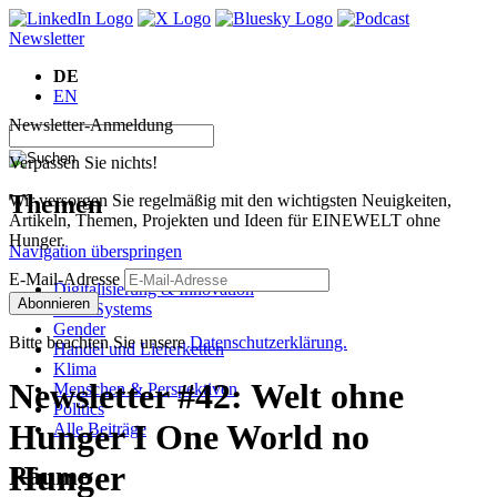
Newsletter
DE
EN
Newsletter-Anmeldung
Verpassen Sie nichts!
Themen
Wir versorgen Sie regelmäßig mit den wichtigsten Neuigkeiten,
Artikeln, Themen, Projekten und Ideen für EINEWELT ohne
Hunger.
Navigation überspringen
E-Mail-Adresse
Digitalisierung & Innovation
Abonnieren
Food Systems
Gender
Bitte beachten Sie unsere
Datenschutzerklärung.
Handel und Lieferketten
Klima
Newsletter #42: Welt ohne
Menschen & Perspektiven
Politics
Hunger I One World no
Alle Beiträge
Hunger
Räume