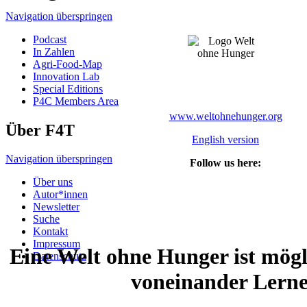
Navigation überspringen
Podcast
In Zahlen
Agri-Food-Map
Innovation Lab
Special Editions
P4C Members Area
www.weltohnehunger.org
Über F4T
English version
Navigation überspringen
Follow us here:
Über uns
Autor*innen
Newsletter
Suche
Kontakt
Impressum
Eine Welt ohne Hunger ist mögl
Datenschutz
voneinander Lern