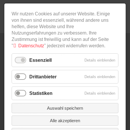
Wir nutzen Cookies auf unserer Website. Einige
von ihnen sind essenziell, während andere uns
helfen, diese Website und Ihre
Nutzungserfahrungen zu verbessern. Ihre
Zustimmung ist freiwillig und kann auf der Seite
NAVIGATION
HOME
"
Datenschutz
" jederzeit widerrufen werden.
ÜBERSPRINGEN
DIGITALISIERUNG & INNOVATION
Essenziell
Details einblenden
FOOD SYSTEMS
GENDER
Drittanbieter
Details einblenden
HANDEL UND LIEFERKETTEN
KLIMA
Statistiken
Details einblenden
MENSCHEN & PERSPEKTIVEN
POLITICS
Auswahl speichern
ALLE BEITRÄGE
Alle akzeptieren
NAVIGATION
PODCAST