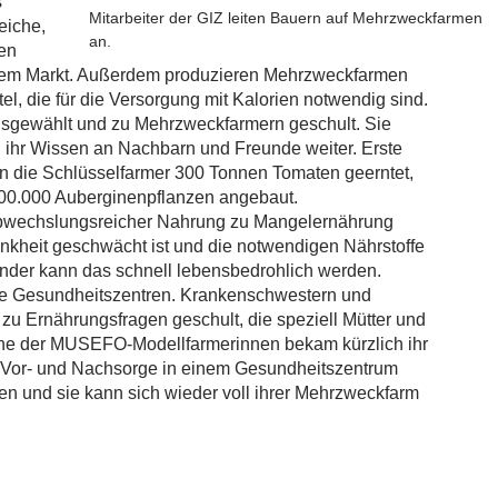
s
Mitarbeiter der GIZ leiten Bauern auf Mehrzweckfarmen
eiche,
an.
en
dem Markt. Außerdem produzieren Mehrzweckfarmen
l, die für die Versorgung mit Kalorien notwendig sind.
gewählt und zu Mehrzweckfarmern geschult. Sie
 ihr Wissen an Nachbarn und Freunde weiter. Erste
en die Schlüsselfarmer 300 Tonnen Tomaten geerntet,
0.000 Auberginenpflanzen angebaut.
 abwechslungsreicher Nahrung zu Mangelernährung
kheit geschwächt ist und die notwendigen Nährstoffe
inder kann das schnell lebensbedrohlich werden.
he Gesundheitszentren. Krankenschwestern und
u Ernährungsfragen geschult, die speziell Mütter und
eine der MUSEFO-Modellfarmerinnen bekam kürzlich ihr
 Vor- und Nachsorge in einem Gesundheitszentrum
nen und sie kann sich wieder voll ihrer Mehrzweckfarm