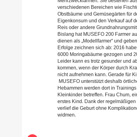
Mehrzweckfarmen. Sie bestehen au
verschiedenen Bereichen wie Fischt
Obstbäume und Gemüsegärten für d
Eigenkonsum und den Verkauf auf 
Reis oder andere Grundnahrungsmitte
Bislang hat MUSEFO 200 Farmer aus
dienen als „Modellfarmer“ und geben
Erfolge zeichnen sich ab: 2016 hab
6000 Moringabäume gezogen und 20
Leider kann es trotz gesunder und
kommen, wenn der Körper durch Kran
nicht aufnehmen kann. Gerade für K
MUSEFO unterstützt deshalb örtlic
Hebammen werden dort in Trainings z
Kleinkinder betreffen. Frau Chum, 
erstes Kind. Dank der regelmäßigen
verlief die Geburt ohne Komplikatio
widmen.