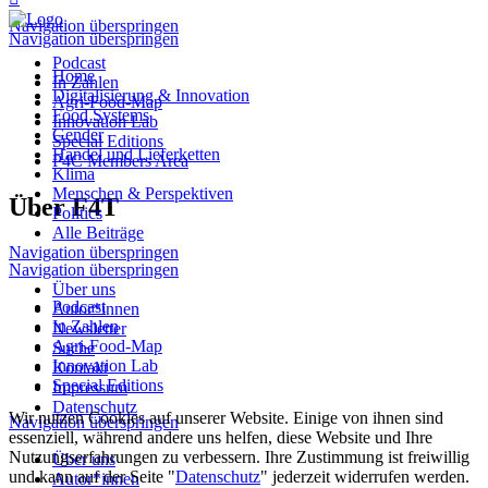
Navigation überspringen
Navigation überspringen
Podcast
Home
In Zahlen
Digitalisierung & Innovation
Agri-Food-Map
Food Systems
Innovation Lab
Gender
Special Editions
Handel und Lieferketten
P4C Members Area
Klima
Menschen & Perspektiven
Über F4T
Politics
Alle Beiträge
Navigation überspringen
Navigation überspringen
Über uns
Podcast
Autor*innen
In Zahlen
Newsletter
Agri-Food-Map
Suche
Innovation Lab
Kontakt
Special Editions
Impressum
Datenschutz
Wir nutzen Cookies auf unserer Website. Einige von ihnen sind
Navigation überspringen
essenziell, während andere uns helfen, diese Website und Ihre
Nutzungserfahrungen zu verbessern. Ihre Zustimmung ist freiwillig
Über uns
und kann auf der Seite "
Datenschutz
" jederzeit widerrufen werden.
Autor*innen