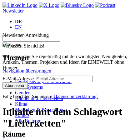
Newsletter
DE
EN
Newsletter-Anmeldung
Verpassen Sie nichts!
Themen
Wir versorgen Sie regelmäßig mit den wichtigsten Neuigkeiten,
Artikeln, Themen, Projekten und Ideen für EINEWELT ohne
Hunger.
Navigation überspringen
E-Mail-Adresse
Digitalisierung & Innovation
Abonnieren
Food Systems
Gender
Bitte beachten Sie unsere
Datenschutzerklärung.
Handel und Lieferketten
Klima
Inhalte mit dem Schlagwort
Menschen & Perspektiven
Politics
"Lieferketten"
Alle Beiträge
Räume
