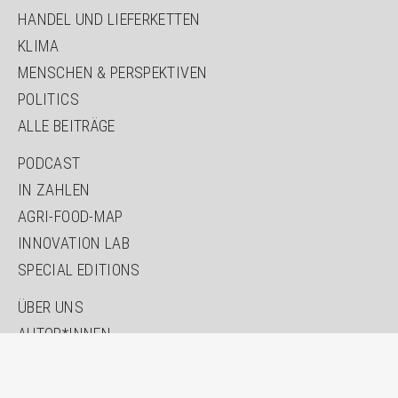
HANDEL UND LIEFERKETTEN
KLIMA
MENSCHEN & PERSPEKTIVEN
POLITICS
ALLE BEITRÄGE
NAVIGATION
PODCAST
ÜBERSPRINGEN
IN ZAHLEN
AGRI-FOOD-MAP
INNOVATION LAB
SPECIAL EDITIONS
NAVIGATION
ÜBER UNS
ÜBERSPRINGEN
AUTOR*INNEN
NEWSLETTER
SUCHE